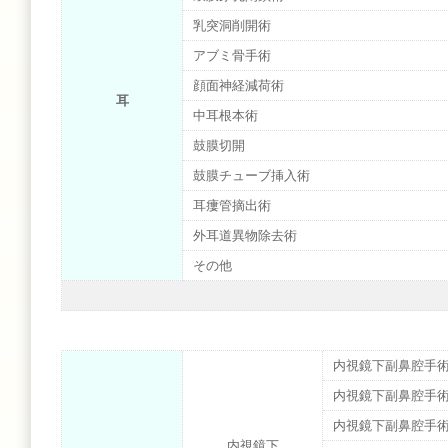
乳突洞削開術
アブミ骨手術
顔面神経減荷術
耳
中耳根本術
鼓膜切開
鼓膜チューブ挿入術
耳瘻管摘出術
外耳道異物除去術
その他
内視鏡下副鼻腔手
内視鏡下副鼻腔手
内視鏡下副鼻腔手
内視鏡下