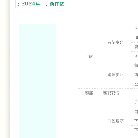
D
有茎皮弁
再建
遊離皮弁
頸部
頸部郭清
口腔咽頭