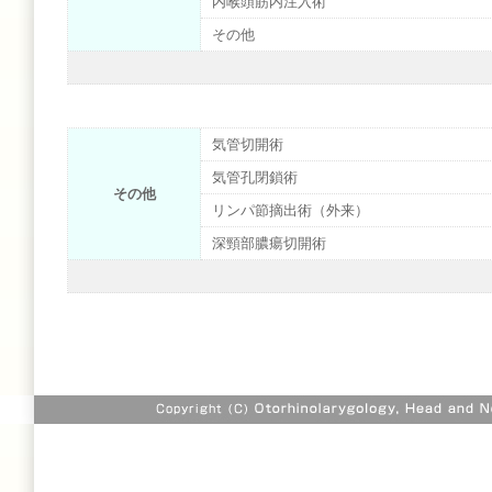
内喉頭筋内注入術
その他
気管切開術
気管孔閉鎖術
その他
リンパ節摘出術（外来）
深頸部膿瘍切開術