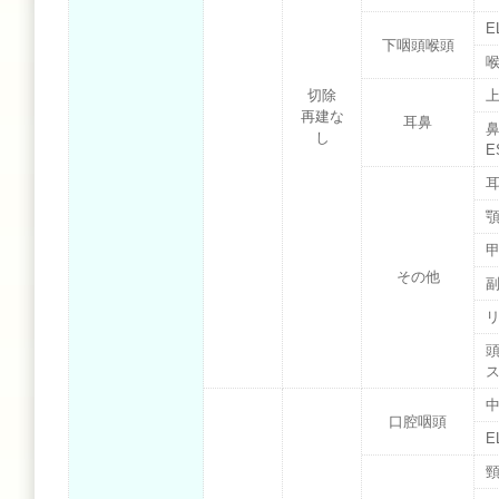
E
下咽頭喉頭
切除
再建な
耳鼻
鼻
し
E
その他
口腔咽頭
E