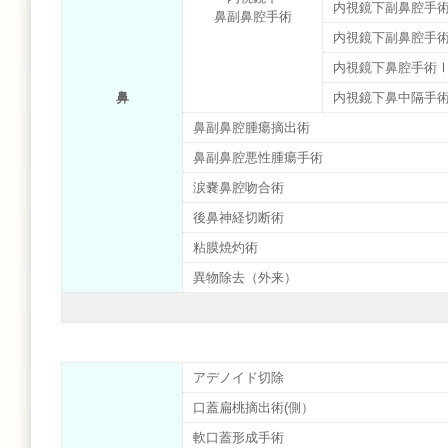
内視鏡下副鼻腔手
鼻副鼻腔手術
内視鏡下副鼻腔手
内視鏡下鼻腔手術
鼻
内視鏡下鼻中隔手
鼻副鼻腔腫瘍摘出術
鼻副鼻腔悪性腫瘍手術
涙嚢鼻腔吻合術
後鼻神経切断術
粘膜焼灼術
異物除去（外来）
アデノイド切除
口蓋扁桃摘出術(側）
軟口蓋形成手術