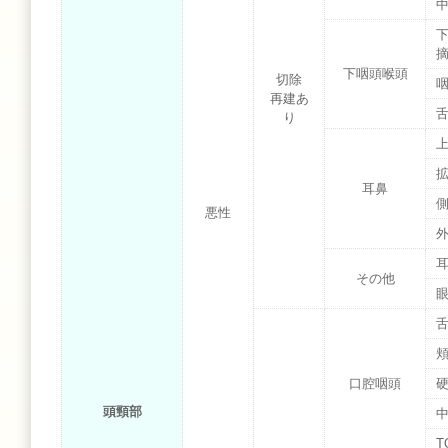
下咽頭喉頭
切除
再建あ
り
耳鼻
悪性
耳
その他
口腔咽頭
頭頸部
T