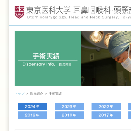
トップ
>
医局紹介
>
手術実績