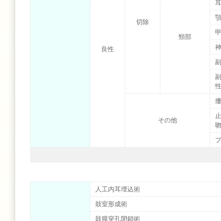
切除
頸部
良性
その他
人工内耳埋込術
鼓室形成術
鼓膜穿孔閉鎖術