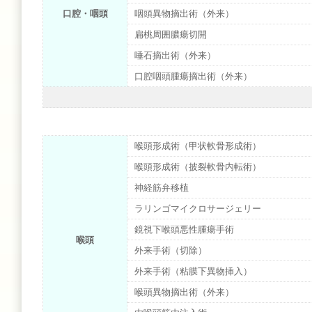
口腔・咽頭
咽頭異物摘出術（外来）
扁桃周囲膿瘍切開
唾石摘出術（外来）
口腔咽頭腫瘍摘出術（外来）
喉頭形成術（甲状軟骨形成術）
喉頭形成術（披裂軟骨内転術）
神経筋弁移植
ラリンゴマイクロサージェリー
鏡視下喉頭悪性腫瘍手術
喉頭
外来手術（切除）
外来手術（粘膜下異物挿入）
喉頭異物摘出術（外来）