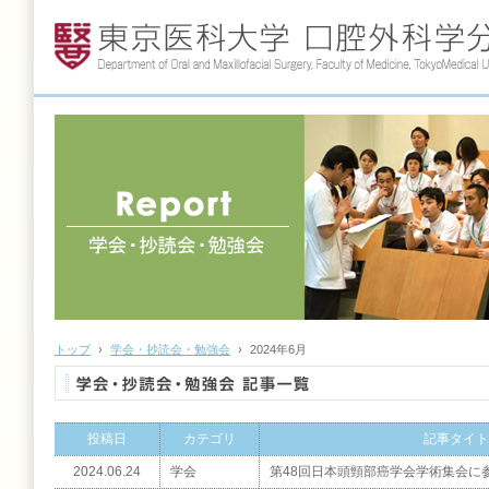
トップ
›
学会・抄読会・勉強会
›
2024年6月
投稿日
カテゴリ
記事タイト
2024.06.24
学会
第48回日本頭頸部癌学会学術集会に