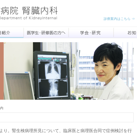
診療案内はこちら 
内
30より。腎生検病理所見について、臨床医と病理医合同で症例検討を行