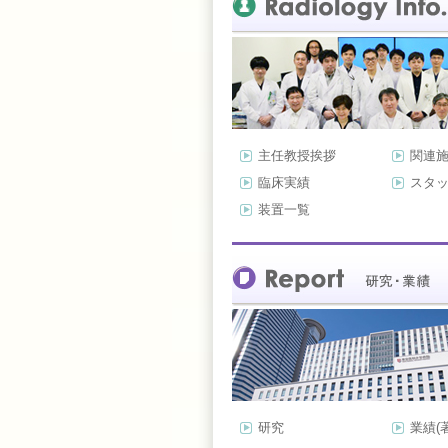
主任教授挨拶
関連
臨床実績
スタ
装置一覧
研究
業績(