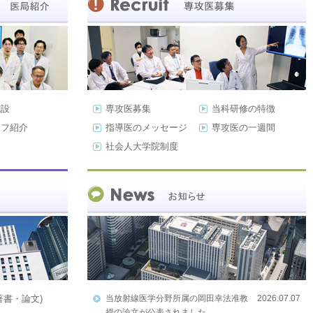
施設
専攻医募集
当科研修の特徴
ッフ紹介
指導医のメッセージ
専攻医の一週間
社会人大学院制度
著書・論文)
当放射線医学分野所属の岡田幸法准教
2026.07.07
授の論文が公表されました