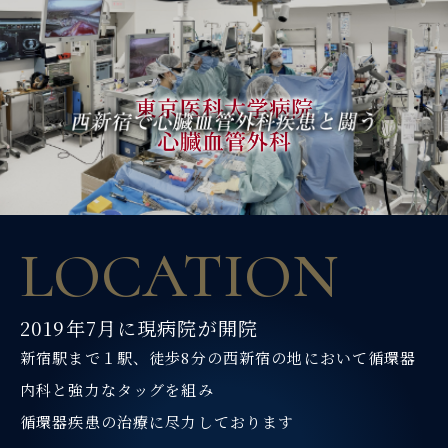
MENU
L
O
C
A
T
I
O
N
2019年7月に現病院が開院
新宿駅まで１駅、
徒歩8分の西新宿の地において
循環器
内科と強力なタッグを組み
循環器疾患の治療に尽力しております