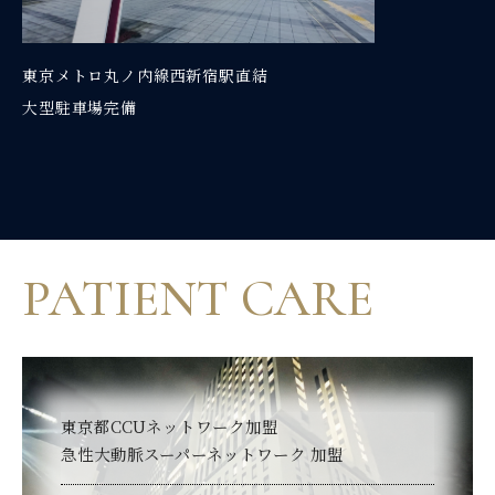
東京メトロ丸ノ内線西新宿駅直結
大型駐車場完備
P
A
T
I
E
N
T
C
A
R
E
東京都CCUネットワーク加盟
急性大動脈スーパーネットワーク 加盟