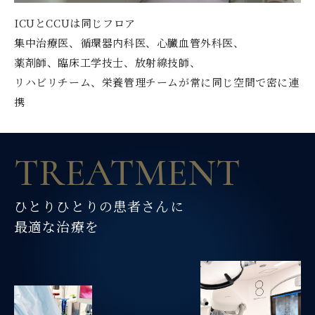
ICUとCCUは同じフロア
集中治療医、循環器内科医、心臓血管外科医、
薬剤師、臨床工学技士、放射線技師、
リハビリチーム、栄養管理チームが常に同じ空間で密に連
携
T
R
E
A
T
M
E
N
T
ひ
と
り
ひ
と
り
の
患
者
さ
ん
に
最
適
な
治
療
を