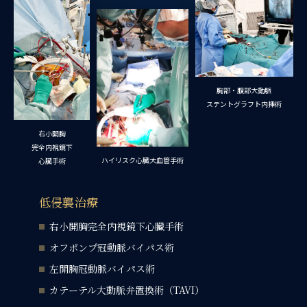
胸部・腹部大動脈
ステントグラフト内挿術
右小開胸
完全内視鏡下
ハイリスク
心臓大血管手術
心臓手術
低侵襲治療
右小開胸完全内視鏡下心臓手術
オフポンプ冠動脈バイパス術
左開胸冠動脈バイパス術
カテーテル大動脈弁置換術（TAVI）