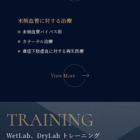
末梢血管に対する治療
末梢血管バイパス術
カテーテル治療
重症下肢虚血に対する再生医療
View More
T
R
A
I
N
I
N
G
W
e
t
L
a
b
、
D
r
y
L
a
b
ト
レ
ー
ニ
ン
グ