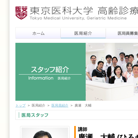
トップ
>
医局紹介
>
医局員紹介
>
廣瀬 大輔
講師
廣瀬 大輔 (ひろ