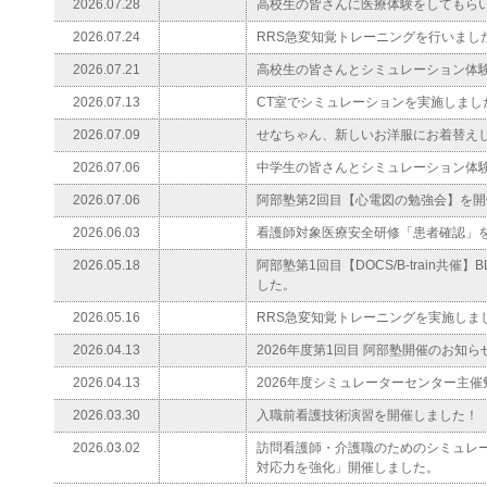
2026.07.28
高校生の皆さんに医療体験をしてもら
2026.07.24
RRS急変知覚トレーニングを行いまし
2026.07.21
高校生の皆さんとシミュレーション体
2026.07.13
CT室でシミュレーションを実施しまし
2026.07.09
せなちゃん、新しいお洋服にお着替えし
2026.07.06
中学生の皆さんとシミュレーション体
2026.07.06
阿部塾第2回目【心電図の勉強会】を
2026.06.03
看護師対象医療安全研修「患者確認」
2026.05.18
阿部塾第1回目【DOCS/B-train共
した。
2026.05.16
RRS急変知覚トレーニングを実施しま
2026.04.13
2026年度第1回目 阿部塾開催のお知らせ
2026.04.13
2026年度シミュレーターセンター主催
2026.03.30
入職前看護技術演習を開催しました！
2026.03.02
訪問看護師・介護職のためのシミュレ
対応力を強化」開催しました。